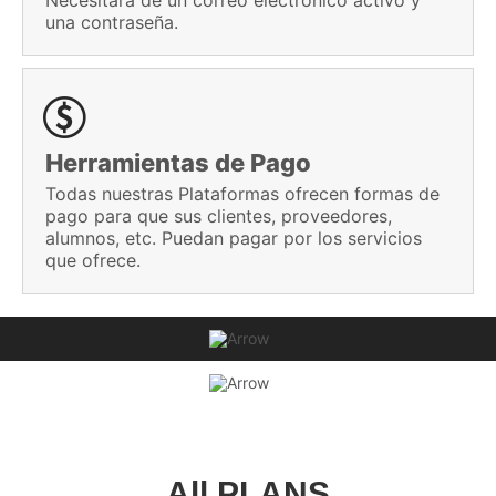
Necesitará de un correo electrónico activo y
una contraseña.
Herramientas de Pago
Todas nuestras Plataformas ofrecen formas de
pago para que sus clientes, proveedores,
alumnos, etc. Puedan pagar por los servicios
que ofrece.
er Más
Saber M
All PLANS