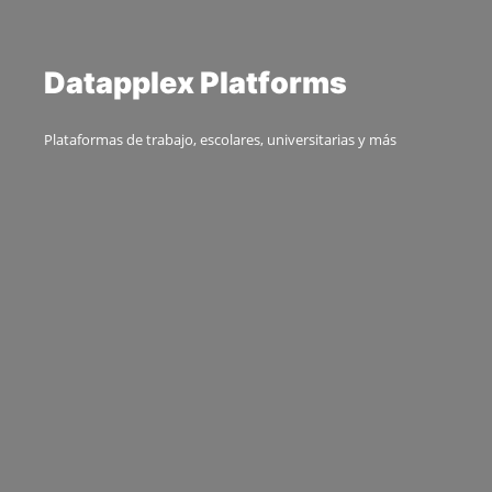
D
a
t
a
p
p
l
e
x
P
l
a
t
f
o
r
m
s
Plataformas de trabajo, escolares, universitarias y más