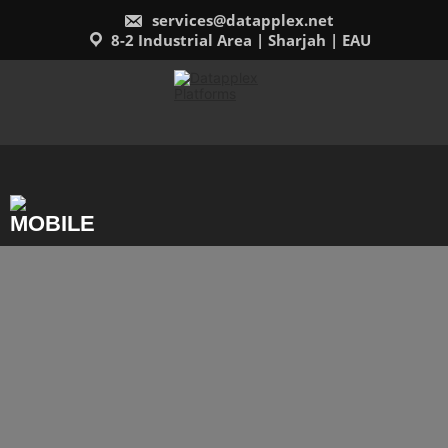
Saltar
services@datapplex.net
al
contenido
8-2 Industrial Area | Sharjah | EAU